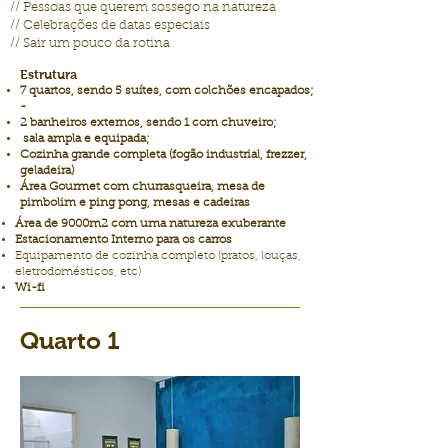
// Pessoas que querem sossego na natureza
// Celebrações de datas especiais
// Sair um pouco da rotina
Estrutura
7 quartos, sendo 5 suítes, com colchões encapados;
-
2 banheiros externos, sendo 1 com chuveiro;
sala ampla e equipada;
Cozinha grande completa (fogão industrial, frezzer,
geladeira)
Área Gourmet com churrasqueira, mesa de
pimbolim e ping pong, mesas e cadeiras
Área de 9000m2 com uma natureza exuberante
Estacionamento Interno para os carros
Equipamento de cozinha completo (pratos, louças,
eletrodomésticos, etc)
Wi-fi
Quarto 1