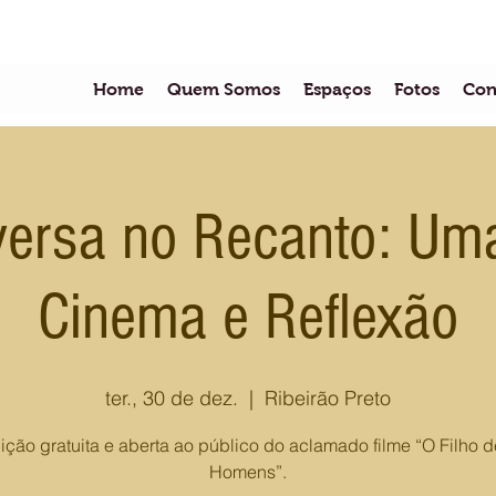
Home
Quem Somos
Espaços
Fotos
Con
ersa no Recanto: Uma
Cinema e Reflexão
ter., 30 de dez.
  |  
Ribeirão Preto
ição gratuita e aberta ao público do aclamado filme “O Filho d