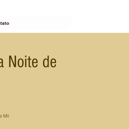
tato
 Noite de
e Mil