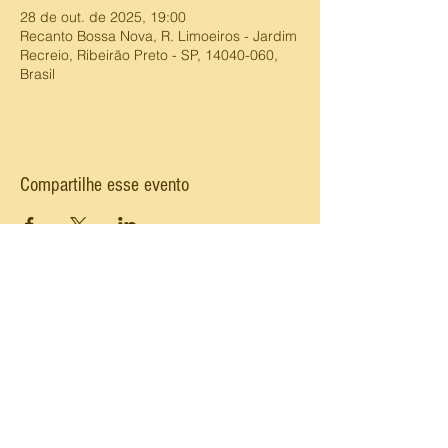
28 de out. de 2025, 19:00
Recanto Bossa Nova, R. Limoeiros - Jardim
Recreio, Ribeirão Preto - SP, 14040-060,
Brasil
Compartilhe esse evento
Fale conosco
recantobossanova@gmail.com
Jardim Recreio - Ribeirão Preto- SP
16-98187-0361
ds
Faça parte da comunidade