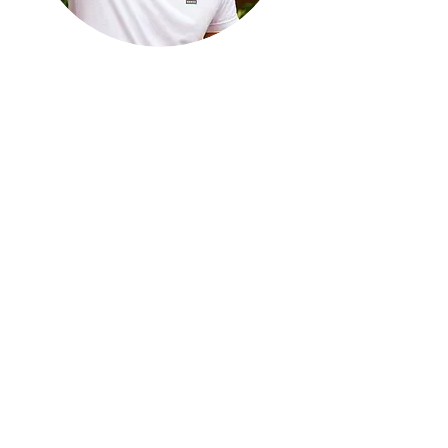
Marcelo Borges
É instrutor de Mindfulness
formado no Mente Aberta -
Centro Brasileiro de
Mindfulness e Promoção da
Saúde (UNIFESP). Mestre na
área de gestão de inovação e
sustentabilidade,
desenvolvendo projeto de
Mindfulness com os
estudantes universitários, e
membro co-fundador do
grupo de pesquisa “Gestão pelo
diálogo, mindfulness e senso
de propósito” da FEA-RP/USP.
Tem experiência em
facilitação de grupos em uma
abordagem holística e
humanística. Formação no
programa de Líderes