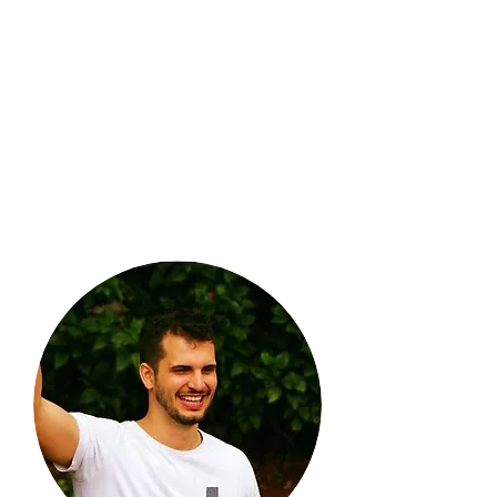
mediação de conflitos há 20
anos, co-fundador da empresa
Diálogos Corajosos. Na
Alemanha, foram seus clientes o
Exército alemão e o Governo da
Bavária. No Brasil, multiplicou a
CNV para mais de 6 mil pessoas,
além de trabalhar para empresas,
prefeituras, tribunais, Ministérios
Públicos e outras organizações